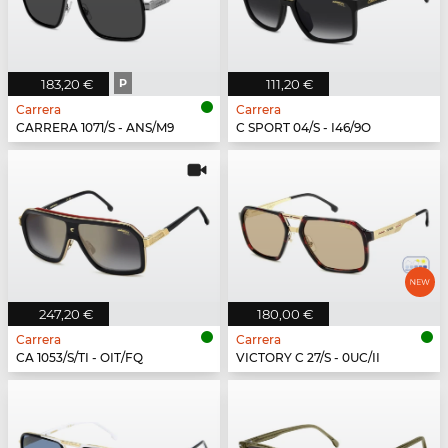
183,20 €
P
111,20 €
Carrera
Carrera
CARRERA 1071/S - ANS/M9
C SPORT 04/S - I46/9O
247,20 €
180,00 €
Carrera
Carrera
CA 1053/S/TI - OIT/FQ
VICTORY C 27/S - 0UC/II