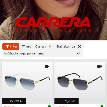
filter
Carrera
Stačiakampis
850
159,20 €
159,20 €