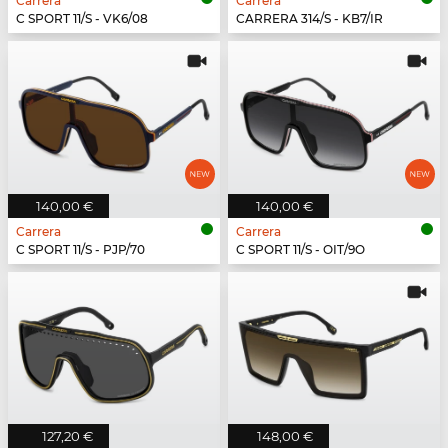
Carrera
Carrera
C SPORT 11/S - VK6/08
CARRERA 314/S - KB7/IR
140,00 €
140,00 €
Carrera
Carrera
C SPORT 11/S - PJP/70
C SPORT 11/S - OIT/9O
127,20 €
148,00 €