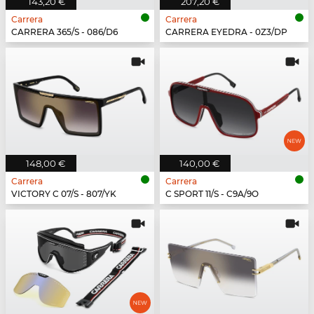
143,20 €
207,20 €
Carrera
Carrera
CARRERA 365/S - 086/D6
CARRERA EYEDRA - 0Z3/DP
148,00 €
140,00 €
Carrera
Carrera
VICTORY C 07/S - 807/YK
C SPORT 11/S - C9A/9O