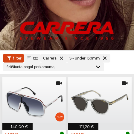
filter
Carrera
S - under 130mm
122
140,00 €
111,20 €