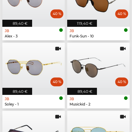
40 %
40 %
89,40 €
119,40 €
JB
JB
Alex - 3
Funk-Sun - 10
40 %
40 %
89,40 €
89,40 €
JB
JB
Soley - 1
Musickid - 2