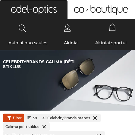
0
Akiniai nuo saulės
Akiniai
Akiniai sportui
CELEBRITYBRANDS GALIMA ĮDĖTI
STIKLUS
filter
all CelebrityBrands brands
59
Galima įdėti stiklus