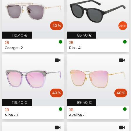
40 %
119,40 €
83,40 €
JB
JB
George - 2
Rio - 4
40 %
40 %
119,40 €
89,40 €
JB
JB
Nina - 3
Avelina - 1