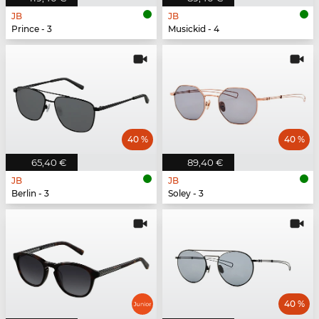
JB
JB
Prince - 3
Musickid - 4
40 %
40 %
65,40 €
89,40 €
JB
JB
Berlin - 3
Soley - 3
40 %