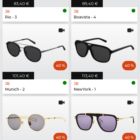
83,40 €
89,40 €
JB
JB
Rio - 3
Boavista - 4
40 %
40 %
101,40 €
113,40 €
JB
JB
Munich - 2
NewYork - 1
40 %
40 %