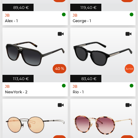
89,40 €
119,40 €
JB
JB
Alex - 1
George - 1
40 %
113,40 €
83,40 €
JB
JB
NewYork - 2
Rio - 1