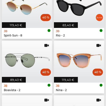
40 %
119,40 €
83,40 €
JB
JB
Spirit-Sun - 8
Rio - 2
40 %
40 %
89,40 €
119,40 €
JB
JB
Boavista - 2
Nina - 2