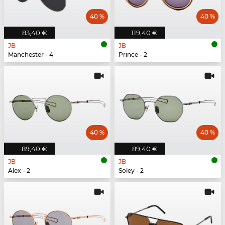
40 %
40 %
83,40 €
119,40 €
JB
JB
Manchester - 4
Prince - 2
40 %
40 %
89,40 €
89,40 €
JB
JB
Alex - 2
Soley - 2