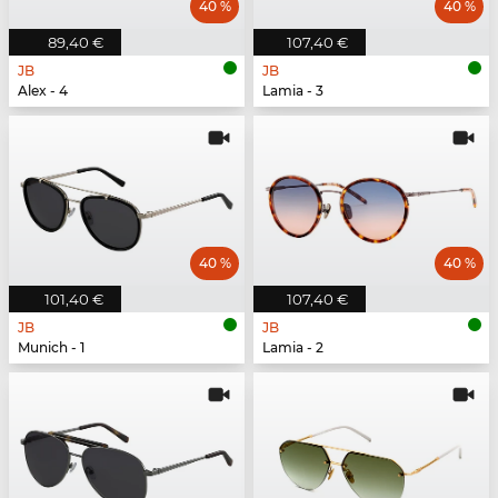
40 %
40 %
89,40 €
107,40 €
JB
JB
Alex - 4
Lamia - 3
40 %
40 %
101,40 €
107,40 €
JB
JB
Munich - 1
Lamia - 2