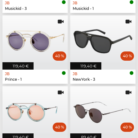
JB
JB
Musickid - 3
Musickid - 1
40 %
40 %
119,40 €
119,40 €
JB
JB
Prince - 1
NewYork - 3
40 %
40 %
119,40 €
89,40 €