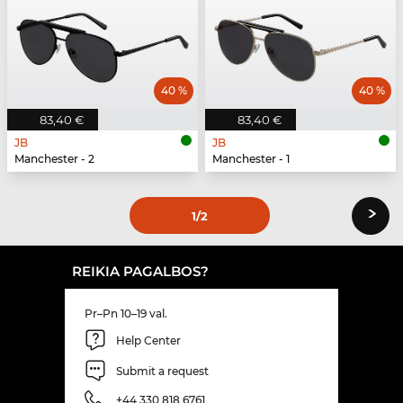
40 %
40 %
83,40 €
83,40 €
JB
JB
Manchester - 2
Manchester - 1
›
1
/2
REIKIA PAGALBOS?
Pr–Pn 10–19 val.
Help Center
Submit a request
+44 330 818 6761