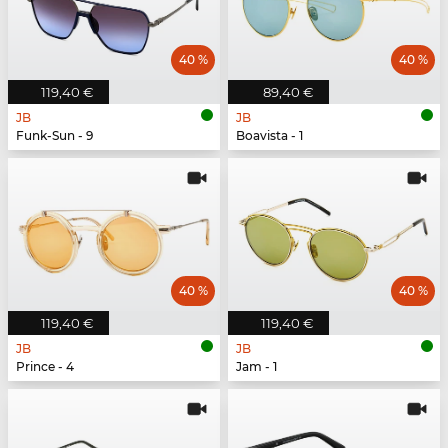
40 %
40 %
119,40 €
89,40 €
JB
JB
Funk-Sun - 9
Boavista - 1
40 %
40 %
119,40 €
119,40 €
JB
JB
Prince - 4
Jam - 1