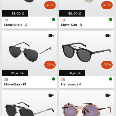
40 %
40 %
83,40 €
119,40 €
JB
JB
Manchester - 3
Move-Sun - 8
40 %
40 %
119,40 €
101,40 €
JB
JB
Move-Sun - 10
Hamburg - 4