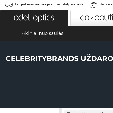
Largest eyewear range immediately available!
Nemokama
Akiniai nuo saulės
CELEBRITYBRANDS UŽDARO