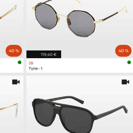
40 %
40 %
119,40 €
JB
Tune - 1