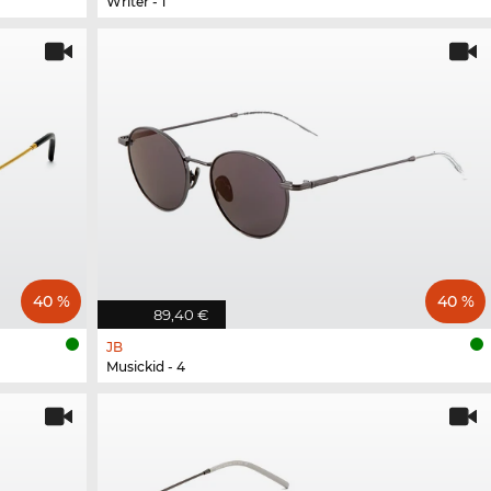
Writer - 1
40 %
40 %
89,40 €
JB
Musickid - 4