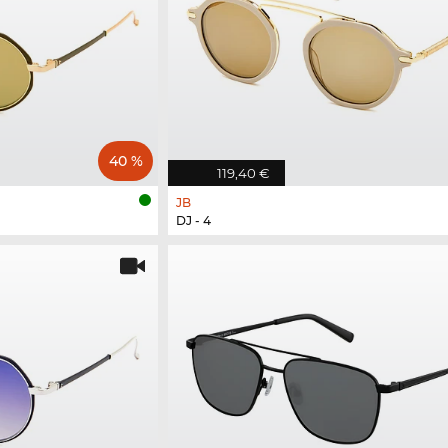
40 %
119,40 €
JB
DJ - 4