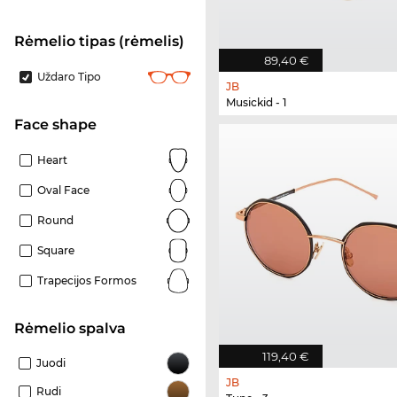
Rėmelio tipas (rėmelis)
89,40 €
Uždaro Tipo
JB
Musickid - 1
Face shape
Heart
Oval Face
Round
Square
Trapecijos Formos
Rėmelio spalva
119,40 €
Juodi
JB
Rudi