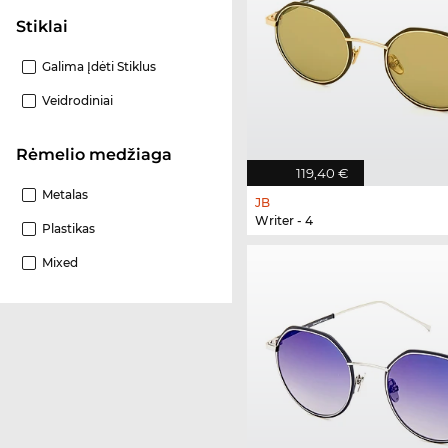
Stiklai
Galima Įdėti Stiklus
Veidrodiniai
Rėmelio medžiaga
119,40 €
Metalas
JB
Writer - 4
Plastikas
Mixed