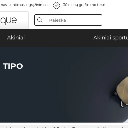
s siuntimas ir grąžinimas
30 dienų grąžinimo teisė
Akiniai
Akiniai sport
 TIPO