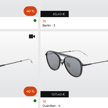
40 %
65,40 €
JB
Berlin - 3
40 %
107,40 €
JB
Guardian - 4