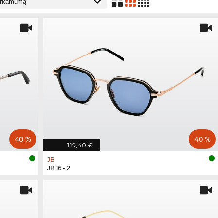
40 %
40 %
119,40 €
JB
JB 16 - 2