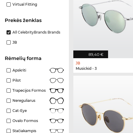
Virtual Fitting
Prekės ženklas
All CelebrityBrands Brands
JB
89,40 €
Rėmelių forma
JB
Musickid - 3
Apskriti
Pilot
Trapecijos Formos
Nereguliarus
Cat-Eye
Ovalo Formos
Stačiakampis