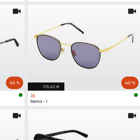
40 %
40 %
119,40 €
JB
Remix - 1