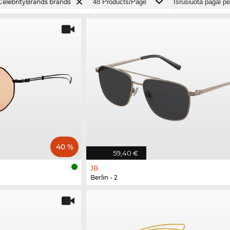
 CelebrityBrands brands
40 %
59,40 €
JB
Berlin - 2