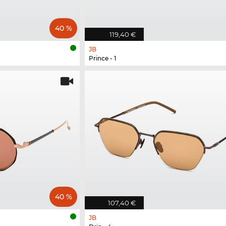
40 %
119,40 €
JB
Prince - 1
40 %
107,40 €
JB