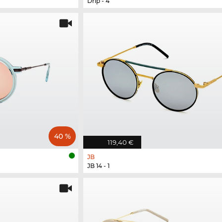
Drip - 4
40 %
119,40 €
JB
JB 14 - 1