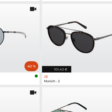
40 %
101,40 €
JB
Munich - 2