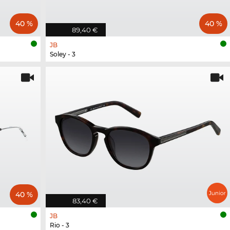
40 %
40 %
89,40 €
JB
Soley - 3
40 %
83,40 €
JB
Rio - 3