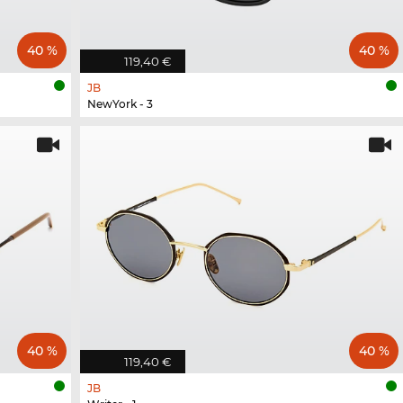
40 %
40 %
119,40 €
JB
NewYork - 3
40 %
40 %
119,40 €
JB