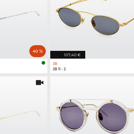
40 %
107,40 €
JB
JB 11 - 2