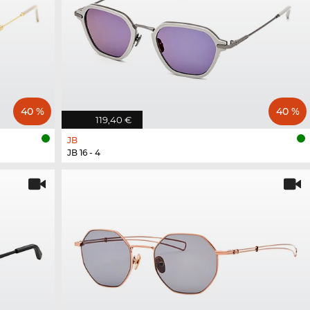
40 %
40 %
119,40 €
JB
JB 16 - 4