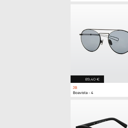
89,40 €
JB
Boavista - 4