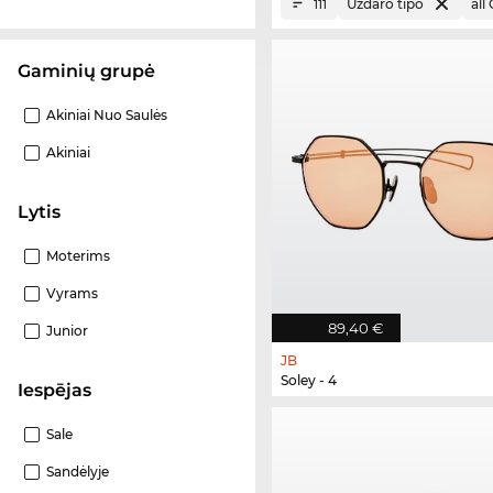
Uždaro tipo
all
111
Gaminių grupė
Akiniai Nuo Saulės
Akiniai
Lytis
Moterims
Vyrams
89,40 €
Junior
JB
Soley - 4
Iespējas
Sale
Sandėlyje