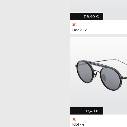
119,40 €
JB
Hook - 2
107,40 €
JB
Idol - 4