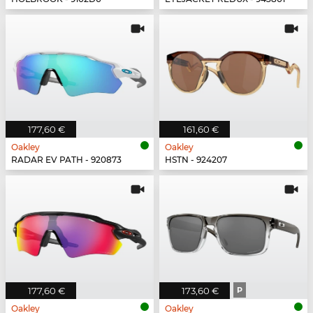
177,60 €
161,60 €
Oakley
Oakley
RADAR EV PATH - 920873
HSTN - 924207
177,60 €
173,60 €
P
Oakley
Oakley