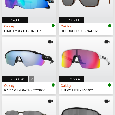
257,60 €
133,60 €
Oakley
Oakley
OAKLEY KATO - 945503
HOLBROOK XL - 941702
217,60 €
P
157,60 €
Oakley
Oakley
RADAR EV PATH - 9208C0
SUTRO LITE - 946302