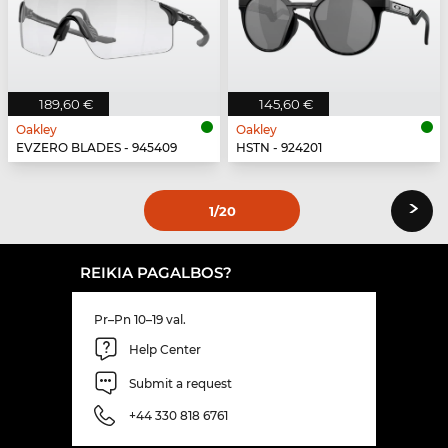
189,60 €
145,60 €
Oakley
Oakley
EVZERO BLADES - 945409
HSTN - 924201
›
1
/20
REIKIA PAGALBOS?
Pr–Pn 10–19 val.
Help Center
Submit a request
+44 330 818 6761