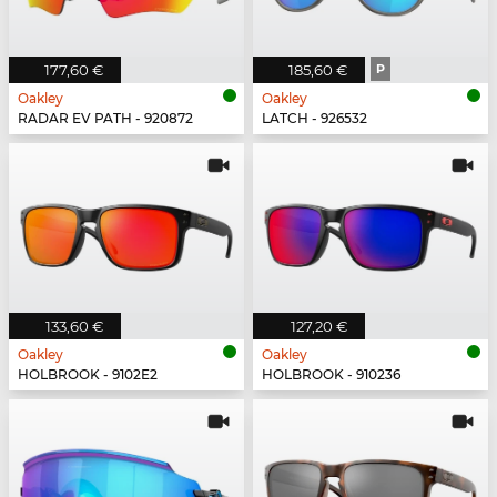
177,60 €
185,60 €
P
Oakley
Oakley
RADAR EV PATH - 920872
LATCH - 926532
133,60 €
127,20 €
Oakley
Oakley
HOLBROOK - 9102E2
HOLBROOK - 910236