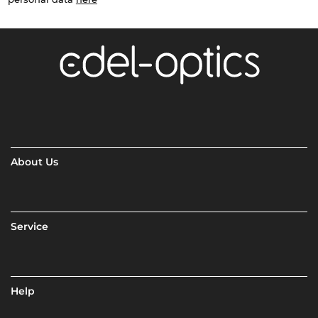
About Us
Service
Help