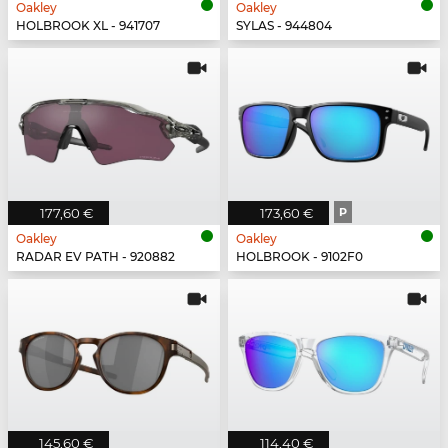
Oakley
Oakley
HOLBROOK XL - 941707
SYLAS - 944804
177,60 €
173,60 €
P
Oakley
Oakley
RADAR EV PATH - 920882
HOLBROOK - 9102F0
145,60 €
114,40 €