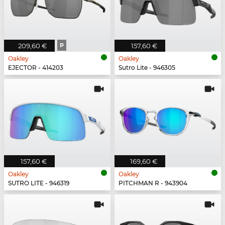
209,60 €
P
157,60 €
Oakley
Oakley
EJECTOR - 414203
Sutro Lite - 946305
157,60 €
169,60 €
Oakley
Oakley
SUTRO LITE - 946319
PITCHMAN R - 943904