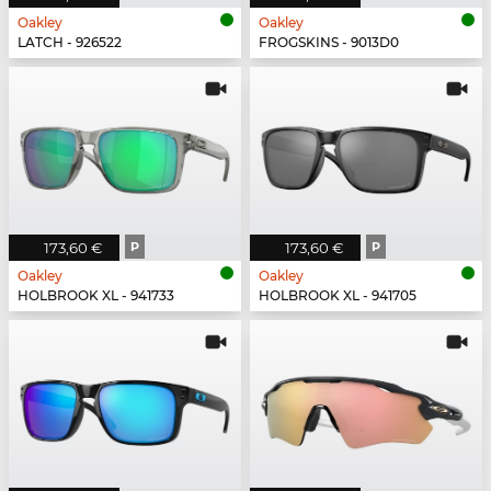
Oakley
Oakley
LATCH - 926522
FROGSKINS - 9013D0
173,60 €
P
173,60 €
P
Oakley
Oakley
HOLBROOK XL - 941733
HOLBROOK XL - 941705