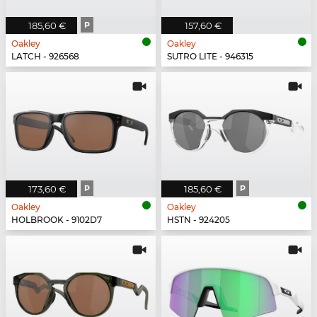
185,60 €
P
157,60 €
Oakley
Oakley
LATCH - 926568
SUTRO LITE - 946315
173,60 €
P
185,60 €
P
Oakley
Oakley
HOLBROOK - 9102D7
HSTN - 924205