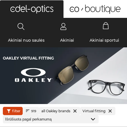
0
Akiniai nuo saulės
Akiniai
Akiniai sportui
OAKLEY VIRTUAL FITTING
filter
all Oakley brands
Virtual fitting
919