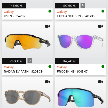
145,60 €
197,60 €
P
Oakley
Oakley
HSTN - 924202
EXCHANGE SUN - 948303
217,60 €
P
114,40 €
Oakley
Oakley
RADAR EV PATH - 9208C9
FROGSKINS - 9013H7