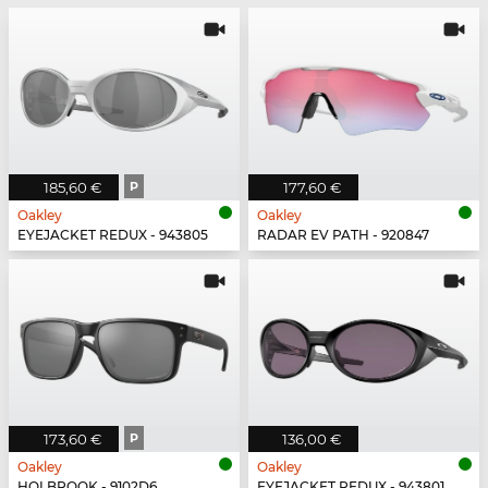
185,60 €
P
177,60 €
Oakley
Oakley
EYEJACKET REDUX - 943805
RADAR EV PATH - 920847
173,60 €
P
136,00 €
Oakley
Oakley
HOLBROOK - 9102D6
EYEJACKET REDUX - 943801