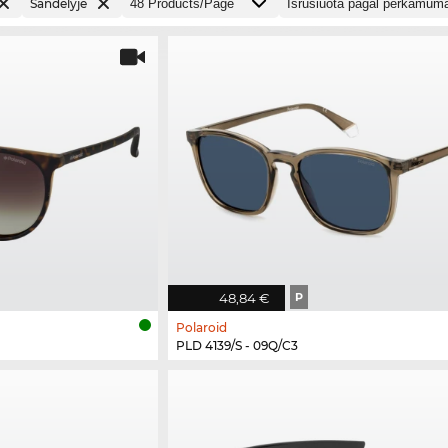
Sandėlyje
48,84 €
P
Polaroid
PLD 4139/S - 09Q/C3