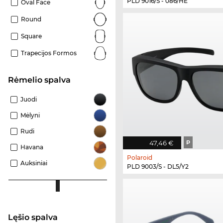
PLD 9016/S - 086/HE
Oval Face
Round
Square
Trapecijos Formos
Rėmelio spalva
Juodi
Mėlyni
Rudi
47,46 €
P
Havana
Polaroid
Auksiniai
PLD 9003/S - DL5/Y2
Lęšio spalva