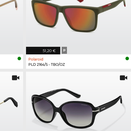
51,20 €
P
Polaroid
PLD 2164/S - TBO/OZ