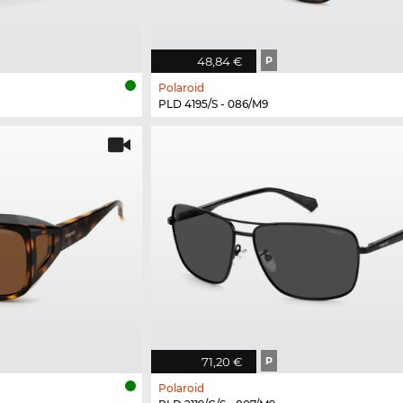
48,84 €
P
Polaroid
PLD 4195/S - 086/M9
71,20 €
P
Polaroid