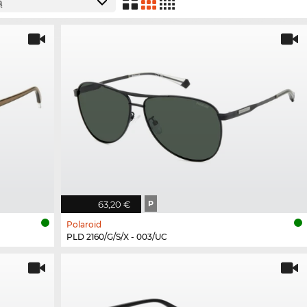
63,20 €
P
Polaroid
PLD 2160/G/S/X - 003/UC