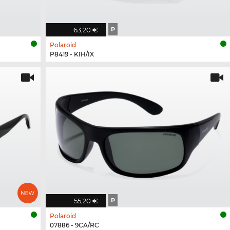
63,20 €
P
Polaroid
P8419 - KIH/IX
55,20 €
P
Polaroid
07886 - 9CA/RC