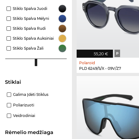
Stiklo Spalva Juodi
Stiklo Spalva Mėlyni
Stiklo Spalva Rudi
Stiklo Spalva Auksiniai
Stiklo Spalva Žali
55,20 €
P
Polaroid
PLD 6249/S/X - 09V/Z7
Stiklai
Galima Įdėti Stiklus
Poliarizuoti
Veidrodiniai
Rėmelio medžiaga