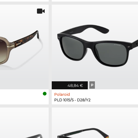
48,84 €
P
Polaroid
PLD 1015/S - D28/Y2