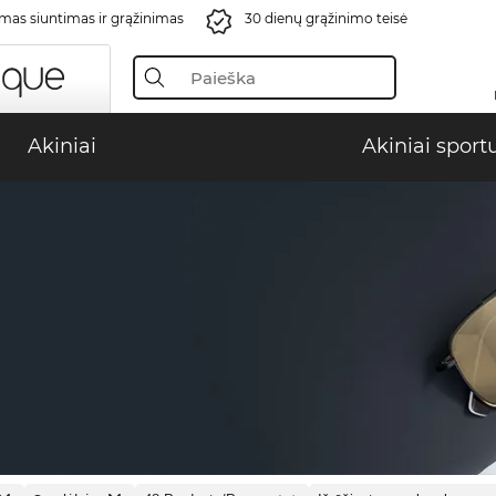
s siuntimas ir grąžinimas
30 dienų grąžinimo teisė
Akiniai
Akiniai sport