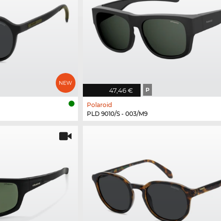
47,46 €
P
Polaroid
PLD 9010/S - 003/M9