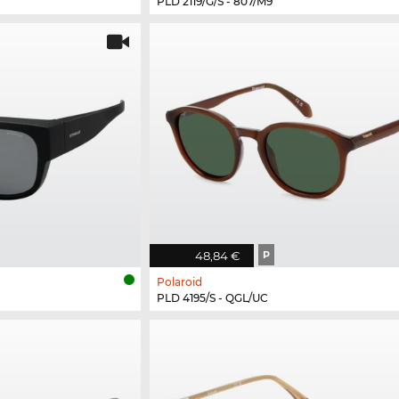
PLD 2119/G/S - 807/M9
48,84 €
P
Polaroid
PLD 4195/S - QGL/UC