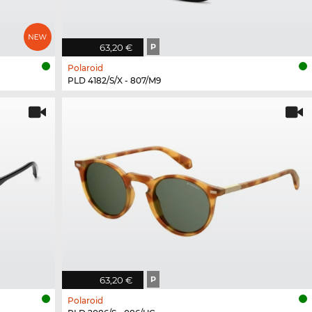
63,20 €
P
Polaroid
PLD 4182/S/X - 807/M9
63,20 €
P
Polaroid