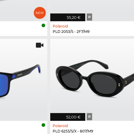
55,20 €
P
Polaroid
PLD 2053/S - 2F7/M9
52,00 €
P
Polaroid
PLD 6253/S/X - 807/M9