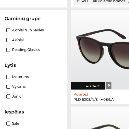
all Polaroid brands
493
Gaminių grupė
Akiniai Nuo Saulės
Akiniai
Reading Glasses
Lytis
Moterims
48,84 €
P
Vyrams
Polaroid
Junior
PLD 6003/N/S - V08/LA
Iespējas
Sale