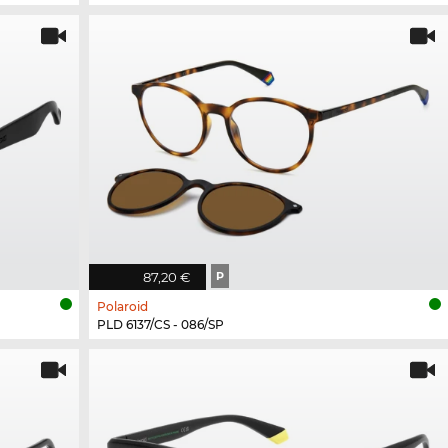
87,20 €
P
Polaroid
PLD 6137/CS - 086/SP