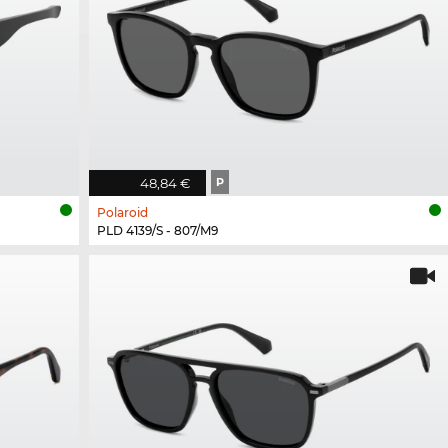
48,84 €
P
Polaroid
PLD 4139/S - 807/M9