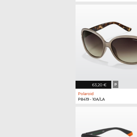
63,20 €
P
Polaroid
P8419 - 10A/LA