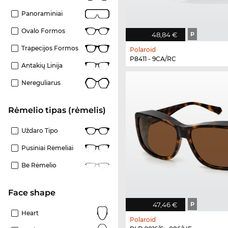
Panoraminiai
Ovalo Formos
48,84 €
P
Trapecijos Formos
Polaroid
P8411 - 9CA/RC
Antakių Linija
Nereguliarus
Rėmelio tipas (rėmelis)
Uždaro Tipo
Pusiniai Rėmeliai
Be Rėmelio
Face shape
47,46 €
P
Heart
Polaroid