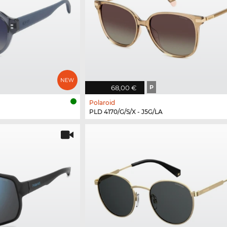
68,00 €
P
Polaroid
PLD 4170/G/S/X - J5G/LA