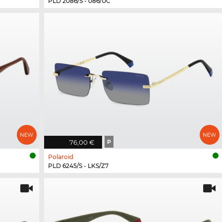
PLD 2086/S - 086/UC
76,00 €
P
Polaroid
PLD 6245/S - LKS/Z7