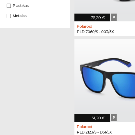
Plastikas
Metalas
75,20 €
P
Polaroid
PLD 7060/S - 003/5X
51,20 €
P
Polaroid
PLD 2123/S - D51/5X