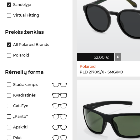
Sandėlyje
Virtual Fitting
Prekės ženklas
All Polaroid Brands
Polaroid
52,00 €
P
Polaroid
Rėmelių forma
PLD 2170/S/X - SMG/M9
Stačiakampis
Kvadratinės
Cat-Eye
„Panto“
Apskriti
Pilot