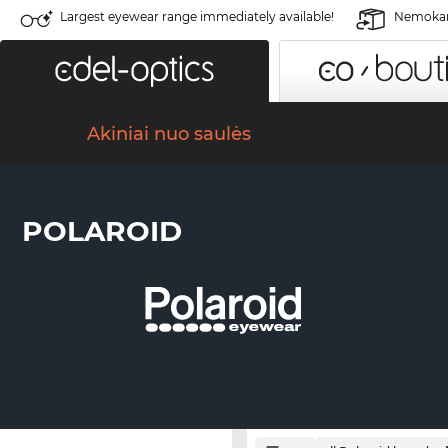
Largest eyewear range immediately available!
Nemokama
Akiniai nuo saulės
POLAROID