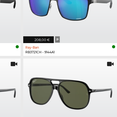
208,00 €
P
Ray-Ban
RB3721CH - 9144A1