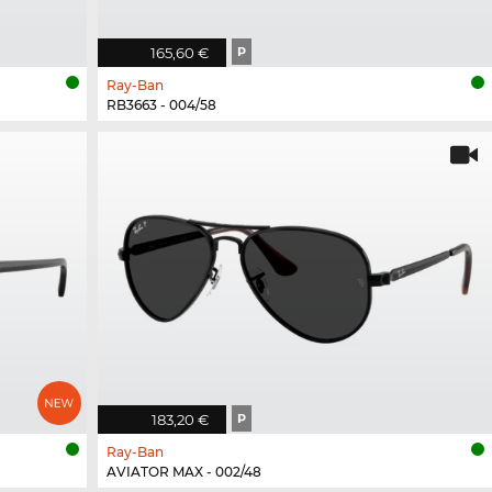
165,60 €
P
Ray-Ban
RB3663 - 004/58
183,20 €
P
Ray-Ban
AVIATOR MAX - 002/48