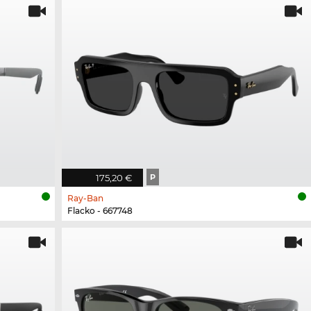
175,20 €
P
Ray-Ban
Flacko - 667748