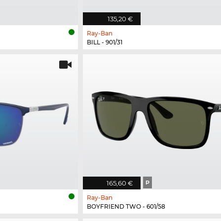
135,20 €
Ray-Ban
BILL - 901/31
165,60 €
P
Ray-Ban
BOYFRIEND TWO - 601/58