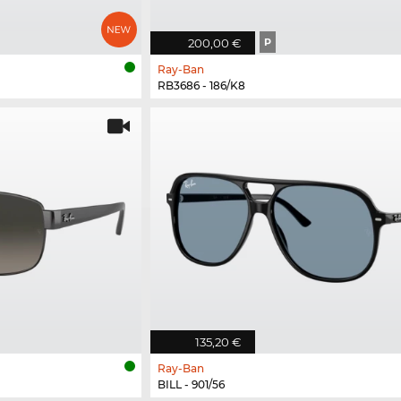
200,00 €
P
Ray-Ban
RB3686 - 186/K8
135,20 €
Ray-Ban
BILL - 901/56