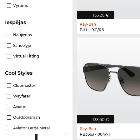
Vyrams
135,20 €
Iespējas
Ray-Ban
BILL - 901/R6
Naujienos
Sandėlyje
Virtual Fitting
Cool Styles
Clubmaster
Wayfarer
Aviator
Outdoorsman
133,60 €
Aviator Large Metal
Ray-Ban
RB3663 - 004/71