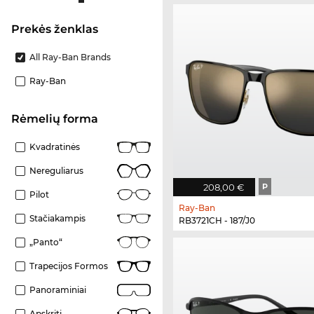
Prekės ženklas
All Ray-Ban Brands
Ray-Ban
Rėmelių forma
Kvadratinės
Nereguliarus
208,00 €
P
Pilot
Ray-Ban
Stačiakampis
RB3721CH - 187/J0
„Panto“
Trapecijos Formos
Panoraminiai
Apskriti