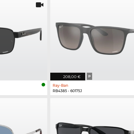
208,00 €
P
Ray-Ban
RB4385 - 60175J