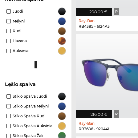
Juodi
208,00 €
P
Ray-Ban
Mėlyni
RB4385 - 6124A3
Rudi
Havana
Auksiniai
Lęšio spalva
Stiklo Spalva Juodi
Stiklo Spalva Mėlyni
216,00 €
P
Stiklo Spalva Rudi
Ray-Ban
Stiklo Spalva Auksiniai
RB3686 - 92044L
Stiklo Spalva Žali