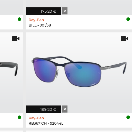
175,20 €
P
Ray-Ban
BILL - 901/58
199,20 €
P
Ray-Ban
RB3671CH - 92044L