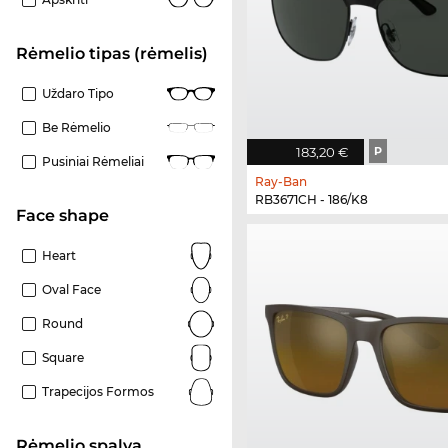
Rėmelio tipas (rėmelis)
Uždaro Tipo
Be Rėmelio
183,20 €
P
Pusiniai Rėmeliai
Ray-Ban
RB3671CH - 186/K8
Face shape
Heart
Oval Face
Round
Square
Trapecijos Formos
Rėmelio spalva