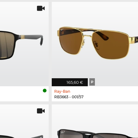
165,60 €
P
Ray-Ban
RB3663 - 001/57