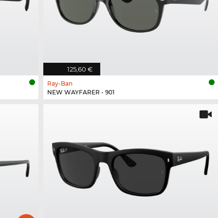
125,60 €
Ray-Ban
NEW WAYFARER - 901