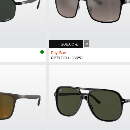
208,00 €
P
Ray-Ban
RB3721CH - 186/5J