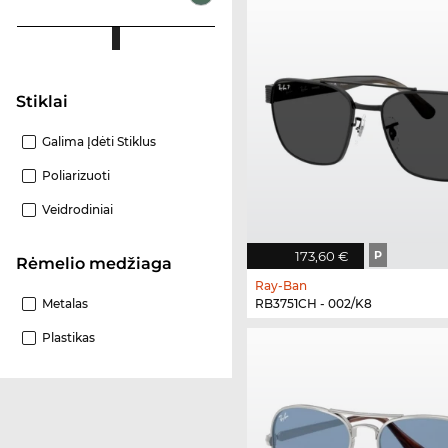
Stiklai
Galima Įdėti Stiklus
Poliarizuoti
Veidrodiniai
173,60 €
P
Rėmelio medžiaga
Ray-Ban
Metalas
RB3751CH - 002/K8
Plastikas