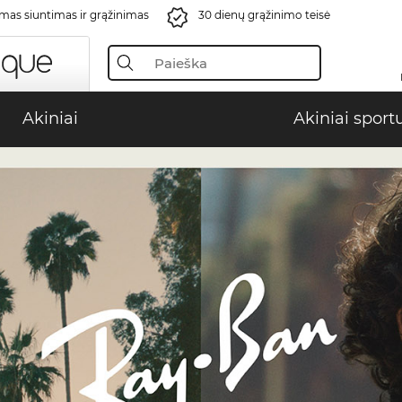
s siuntimas ir grąžinimas
30 dienų grąžinimo teisė
Akiniai
Akiniai sport