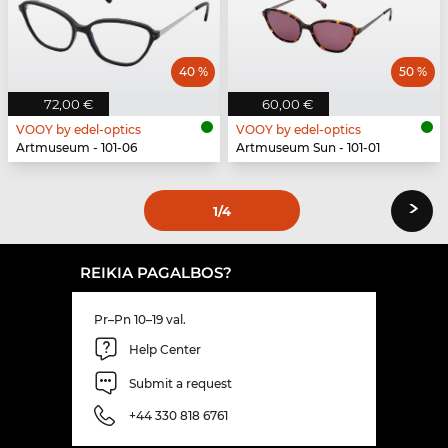
40 %
50 %
72,00 €
60,00 €
VOOY by edel-optics
VOOY by edel-optics
Artmuseum - 101-06
Artmuseum Sun - 101-01
›
1
/4
REIKIA PAGALBOS?
Pr–Pn 10–19 val.
Help Center
Submit a request
+44 330 818 6761