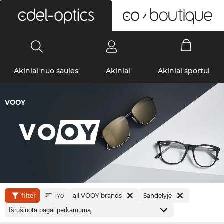
0
Akiniai nuo saulės
Akiniai
Akiniai sportui
VOOY
filter
all VOOY brands
Sandėlyje
170