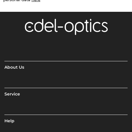
About Us
Service
Help