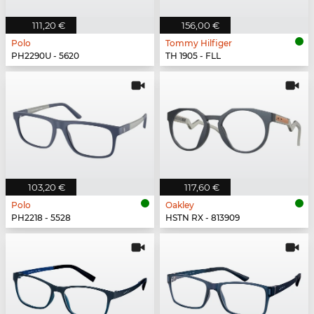
111,20 €
156,00 €
Polo
Tommy Hilfiger
PH2290U - 5620
TH 1905 - FLL
103,20 €
117,60 €
Polo
Oakley
PH2218 - 5528
HSTN RX - 813909