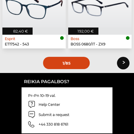
82,40 €
192,00 €
Esprit
Boss
ET17542 - 543
BOSS 0680/IT - ZX9
›
1
/85
REIKIA PAGALBOS?
Pr–Pn 10–19 val.
Help Center
Submit a request
+44 330 818 6761