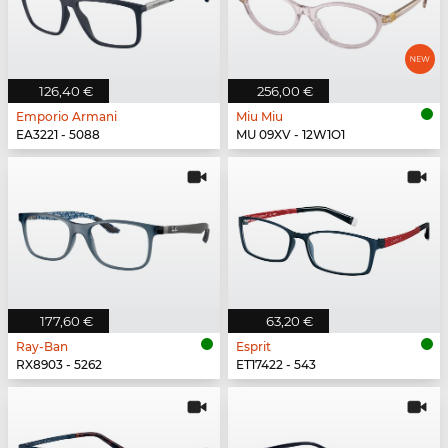
126,40 €
256,00 €
Emporio Armani
Miu Miu
EA3221 - 5088
MU 09XV - 12W1O1
177,60 €
63,20 €
Ray-Ban
Esprit
RX8903 - 5262
ET17422 - 543