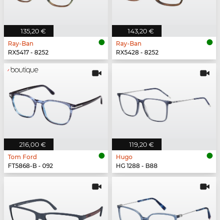
135,20 €
143,20 €
Ray-Ban
Ray-Ban
RX5417 - 8252
RX5428 - 8252
216,00 €
119,20 €
Tom Ford
Hugo
FT5868-B - 092
HG 1288 - B88