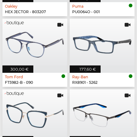
Oakley
Puma
HEX JECTOR - 803207
PU0064O - 001
300,00 €
177,60 €
Tom Ford
Ray-Ban
FT5982-B - 090
RX8901 - 5262