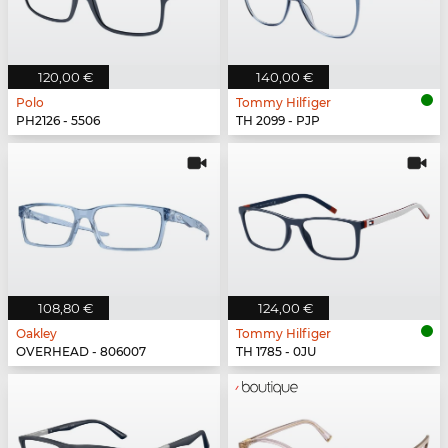
120,00 €
140,00 €
Polo
Tommy Hilfiger
PH2126 - 5506
TH 2099 - PJP
108,80 €
124,00 €
Oakley
Tommy Hilfiger
OVERHEAD - 806007
TH 1785 - 0JU