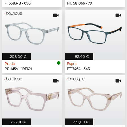
FT5583-B - 090
HU 581066 - 79
208,00 €
82,40 €
Prada
Esprit
PR A15V - 19T1O1
ET17464 - 543
256,00 €
272,00 €