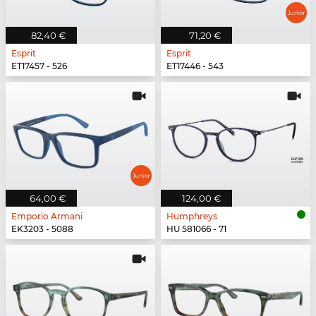
82,40 €
71,20 €
Esprit
Esprit
ET17457 - 526
ET17446 - 543
64,00 €
124,00 €
Emporio Armani
Humphreys
EK3203 - 5088
HU 581066 - 71