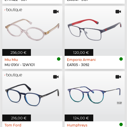
256,00 €
120,00 €
Miu Miu
Emporio Armani
MU 01XV - 12W1O1
EA1105 - 3092
216,00 €
124,00 €
Tom Ford
Humphreys