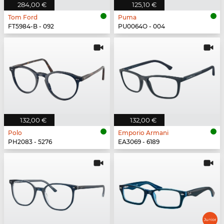
284,00 €
125,10 €
Tom Ford
Puma
FT5984-B - 092
PU0064O - 004
132,00 €
132,00 €
Polo
Emporio Armani
PH2083 - 5276
EA3069 - 6189