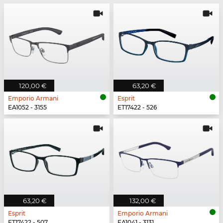
120,00 €
63,20 €
Emporio Armani
Esprit
EA1052 - 3155
ET17422 - 526
63,20 €
132,00 €
Esprit
Emporio Armani
ET17422 - 507
EA1041 - 3131