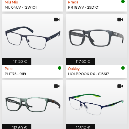
Miu Miu
Prada
MU 04UV - 12W1O1
PR 18WV - 29D1O1
111,20 €
117,60 €
Polo
Oakley
PH1175 - 9119
HOLBROOK RX - 815617
113,60 €
125,10 €