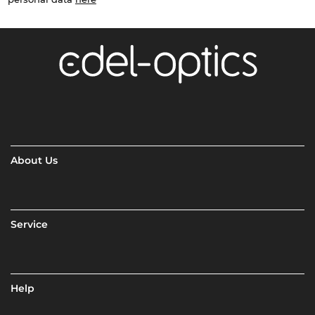
About Us
Service
Help