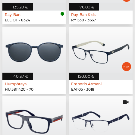
135,20 €
76,80 €
Ray-Ban
Ray-Ban Kids
ELLIOT - 8324
RY1530 - 3667
40,37 €
120,00 €
Humphreys
Emporio Armani
HU 581142C - 70
EA1105 - 3018