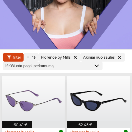
filter
Florence by Mills
Akiniai nuo saulės
19
60,41 €
62,45 €