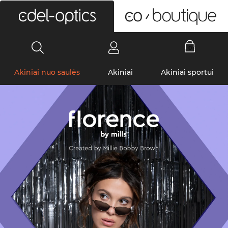
0
Akiniai nuo saulės
Akiniai
Akiniai sportui