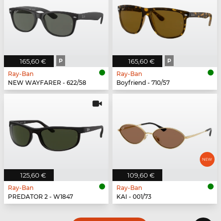
165,60 €
P
165,60 €
P
Ray-Ban
Ray-Ban
NEW WAYFARER - 622/58
Boyfriend - 710/57
125,60 €
109,60 €
Ray-Ban
Ray-Ban
PREDATOR 2 - W1847
KAI - 001/73