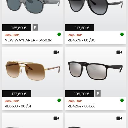
165,60 €
P
117,60 €
Ray-Ban
Ray-Ban
NEW WAYFARER - 64503R
RB4376 - 601/8G
133,60 €
199,20 €
P
Ray-Ban
Ray-Ban
RB3699 - 001/51
RB4264 - 601S5J