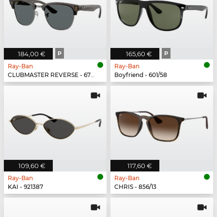
184,00 €
P
165,60 €
P
Ray-Ban
Ray-Ban
CLUBMASTER REVERSE - 670781
Boyfriend - 601/58
109,60 €
117,60 €
Ray-Ban
Ray-Ban
KAI - 921387
CHRIS - 856/13