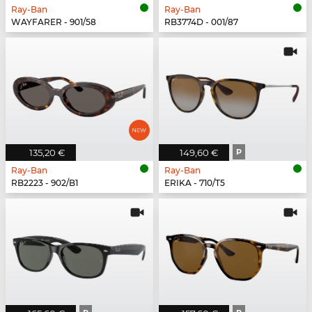
Ray-Ban
Ray-Ban
WAYFARER - 901/58
RB3774D - 001/87
135,20 €
149,60 €
P
Ray-Ban
Ray-Ban
RB2223 - 902/B1
ERIKA - 710/T5