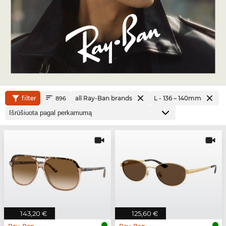
filter
all Ray-Ban brands
L - 136 – 140mm
896
143,20 €
125,60 €