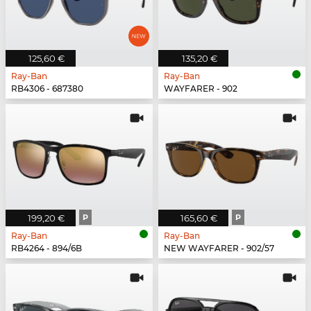
125,60 €
135,20 €
Ray-Ban
Ray-Ban
RB4306 - 687380
WAYFARER - 902
199,20 €
P
165,60 €
P
Ray-Ban
Ray-Ban
RB4264 - 894/6B
NEW WAYFARER - 902/57