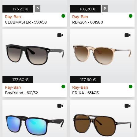
175,20 €
P
183,20 €
P
Ray-Ban
Ray-Ban
CLUBMASTER - 990/58
RB4264 - 601S80
133,60 €
117,60 €
Ray-Ban
Ray-Ban
Boyfriend - 601/32
ERIKA - 651413