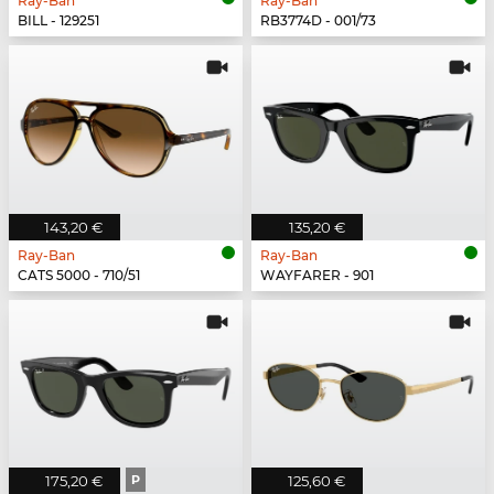
Ray-Ban
Ray-Ban
BILL - 129251
RB3774D - 001/73
143,20 €
135,20 €
Ray-Ban
Ray-Ban
CATS 5000 - 710/51
WAYFARER - 901
175,20 €
P
125,60 €