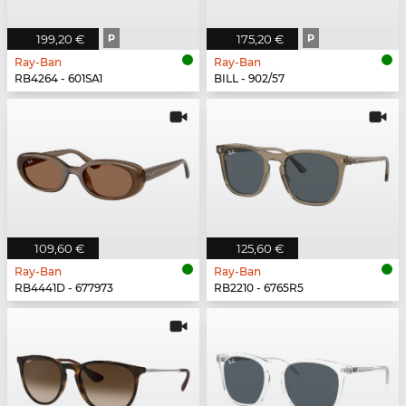
199,20 €
P
175,20 €
P
Ray-Ban
Ray-Ban
RB4264 - 601SA1
BILL - 902/57
109,60 €
125,60 €
Ray-Ban
Ray-Ban
RB4441D - 677973
RB2210 - 6765R5