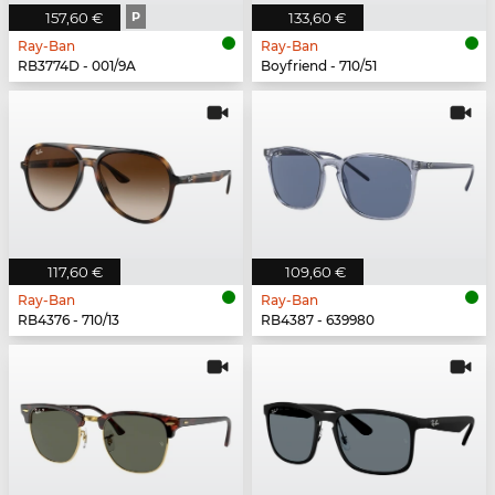
157,60 €
P
133,60 €
Ray-Ban
Ray-Ban
RB3774D - 001/9A
Boyfriend - 710/51
117,60 €
109,60 €
Ray-Ban
Ray-Ban
RB4376 - 710/13
RB4387 - 639980