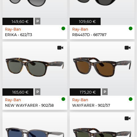
149,60 €
P
109,60 €
Ray-Ban
Ray-Ban
ERIKA - 622/T3
RB4457D - 667787
165,60 €
P
175,20 €
P
Ray-Ban
Ray-Ban
NEW WAYFARER - 902/58
WAYFARER - 902/57