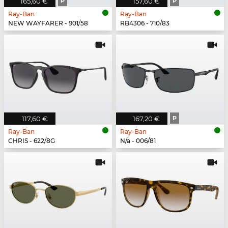
165,60 €
P
157,60 €
P
Ray-Ban
Ray-Ban
NEW WAYFARER - 901/58
RB4306 - 710/83
117,60 €
167,20 €
P
Ray-Ban
Ray-Ban
CHRIS - 622/8G
N/a - 006/81