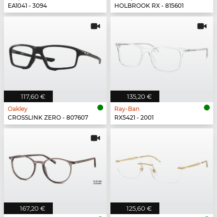
EA1041 - 3094
HOLBROOK RX - 815601
117,60 €
135,20 €
Oakley
Ray-Ban
CROSSLINK ZERO - 807607
RX5421 - 2001
167,20 €
125,60 €