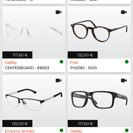
117,60 €
132,00 €
Oakley
Polo
CENTERBOARD - 816303
PH2083 - 5003
132,00 €
117,60 €
Emporio Armani
Oakley