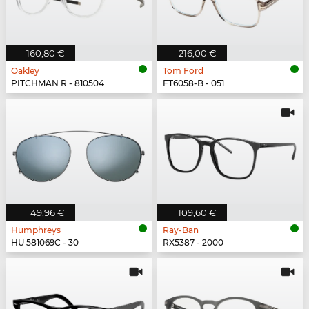
160,80 €
216,00 €
Oakley
Tom Ford
PITCHMAN R - 810504
FT6058-B - 051
49,96 €
109,60 €
Humphreys
Ray-Ban
HU 581069C - 30
RX5387 - 2000