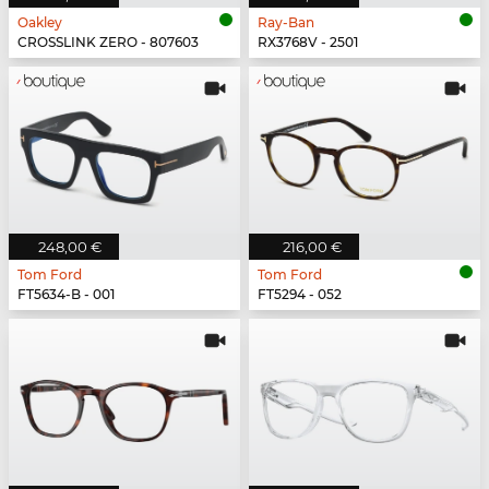
Oakley
Ray-Ban
CROSSLINK ZERO - 807603
RX3768V - 2501
248,00 €
216,00 €
Tom Ford
Tom Ford
FT5634-B - 001
FT5294 - 052