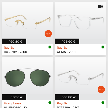
160,80 €
109,60 €
Ray-Ban
Ray-Ban
RX3928V - 2500
ALAIN - 2001
49,96 €
160,80 €
Humphreys
Ray-Ban
HU 581069C - 10
RX3928V - 2501