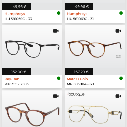
49,96 €
49,96 €
Humphreys
Humphreys
HU 581069C - 33
HU 581069C - 31
152,00 €
167,20 €
Ray-Ban
Marc O Polo
RX6355 - 2503
MP 503084 - 60