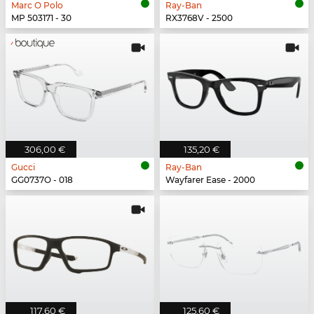
Marc O Polo
Ray-Ban
MP 503171 - 30
RX3768V - 2500
306,00 €
135,20 €
Gucci
Ray-Ban
GG0737O - 018
Wayfarer Ease - 2000
117,60 €
125,60 €