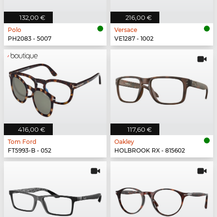
132,00 €
216,00 €
Polo
Versace
PH2083 - 5007
VE1287 - 1002
416,00 €
117,60 €
Tom Ford
Oakley
FT5993-B - 052
HOLBROOK RX - 815602