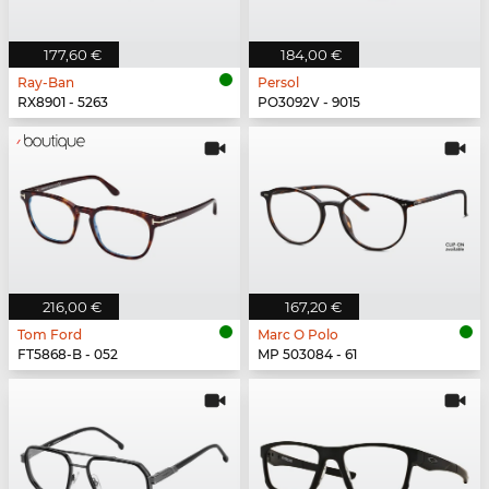
177,60 €
184,00 €
Ray-Ban
Persol
RX8901 - 5263
PO3092V - 9015
216,00 €
167,20 €
Tom Ford
Marc O Polo
FT5868-B - 052
MP 503084 - 61