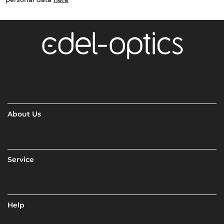
About Us
Service
Help