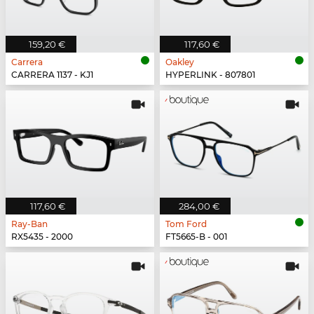
159,20 €
117,60 €
Carrera
Oakley
CARRERA 1137 - KJ1
HYPERLINK - 807801
117,60 €
284,00 €
Ray-Ban
Tom Ford
RX5435 - 2000
FT5665-B - 001