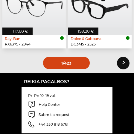
117,60 €
199,20 €
Ray-Ban
Dolce & Gabbana
RX6375 - 2944
DG3415 - 2525
›
1
/423
REIKIA PAGALBOS?
Pr–Pn 10–19 val.
Help Center
Submit a request
+44 330 818 6761