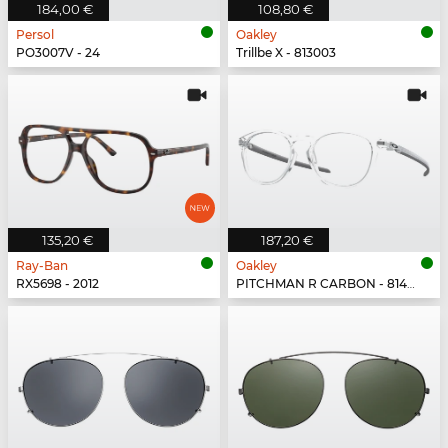
184,00 €
108,80 €
Persol
Oakley
PO3007V - 24
Trillbe X - 813003
135,20 €
187,20 €
Ray-Ban
Oakley
RX5698 - 2012
PITCHMAN R CARBON - 814903