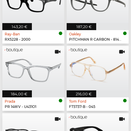
143,20 €
187,20 €
Ray-Ban
Oakley
RX5228 - 2000
PITCHMAN R CARBON - 814902
184,00 €
216,00 €
Prada
Tom Ford
PR 14WV - U431O1
FT5737-B - 045